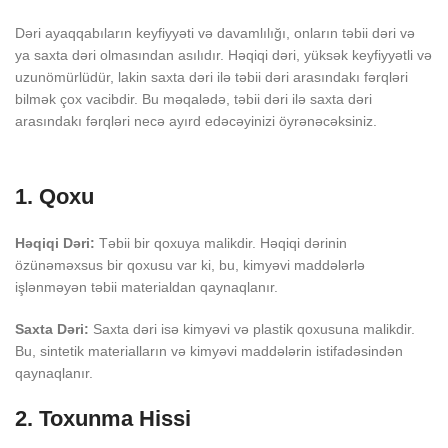
Dəri ayaqqabıların keyfiyyəti və davamlılığı, onların təbii dəri və
ya saxta dəri olmasından asılıdır. Həqiqi dəri, yüksək keyfiyyətli və
uzunömürlüdür, lakin saxta dəri ilə təbii dəri arasındakı fərqləri
bilmək çox vacibdir. Bu məqalədə, təbii dəri ilə saxta dəri
arasındakı fərqləri necə ayırd edəcəyinizi öyrənəcəksiniz.
1. Qoxu
Həqiqi Dəri:
Təbii bir qoxuya malikdir. Həqiqi dərinin
özünəməxsus bir qoxusu var ki, bu, kimyəvi maddələrlə
işlənməyən təbii materialdan qaynaqlanır.
Saxta Dəri:
Saxta dəri isə kimyəvi və plastik qoxusuna malikdir.
Bu, sintetik materialların və kimyəvi maddələrin istifadəsindən
qaynaqlanır.
2. Toxunma Hissi