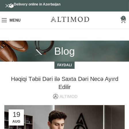
Delivery online in Azerbaijan
0
MENU
Blog
FAYDALI
Həqiqi Təbii Dəri ilə Saxta Dəri Necə Ayırd
Edilir
ALTIMOD
19
AUG