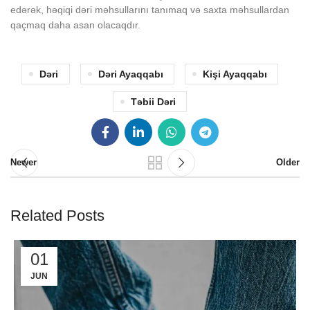
edərək, həqiqi dəri məhsullarını tanımaq və saxta məhsullardan
qaçmaq daha asan olacaqdır.
Dəri
Dəri Ayaqqabı
Kişi Ayaqqabı
Təbii Dəri
Newer
Older
Related Posts
01
JUN