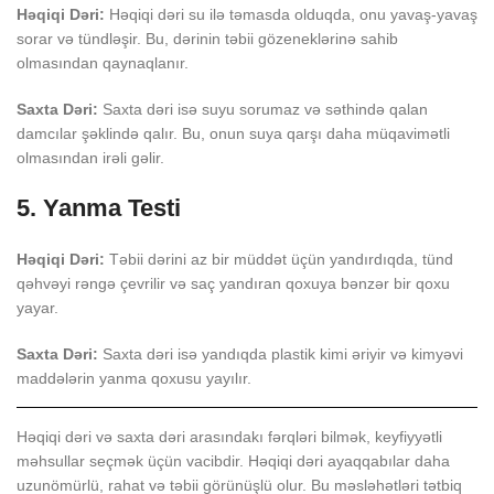
Həqiqi Dəri:
Həqiqi dəri su ilə təmasda olduqda, onu yavaş-yavaş
sorar və tündləşir. Bu, dərinin təbii gözeneklərinə sahib
olmasından qaynaqlanır.
Saxta Dəri:
Saxta dəri isə suyu sorumaz və səthində qalan
damcılar şəklində qalır. Bu, onun suya qarşı daha müqavimətli
olmasından irəli gəlir.
5. Yanma Testi
Həqiqi Dəri:
Təbii dərini az bir müddət üçün yandırdıqda, tünd
qəhvəyi rəngə çevrilir və saç yandıran qoxuya bənzər bir qoxu
yayar.
Saxta Dəri:
Saxta dəri isə yandıqda plastik kimi əriyir və kimyəvi
maddələrin yanma qoxusu yayılır.
Həqiqi dəri və saxta dəri arasındakı fərqləri bilmək, keyfiyyətli
məhsullar seçmək üçün vacibdir. Həqiqi dəri ayaqqabılar daha
uzunömürlü, rahat və təbii görünüşlü olur. Bu məsləhətləri tətbiq