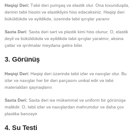
Həqiqi Dəri:
Təbii dəri yumşaq və elastik olur. Ona toxunduqda,
dərinin təbii hissini və elastikliyini hiss edəcəksiniz. Həqiqi dəri
büküldükdə və əyildikdə, üzərində təbii qırışlar yaranır.
Saxta Dəri:
Saxta dəri sərt və plastik kimi hiss olunur. O, elastik
deyil və büküldükdə və əyildikdə təbii qırışlar yaratmır, əksinə
çatlar və qırılmalar meydana gətirə bilər.
3. Görünüş
Həqiqi Dəri:
Həqiqi dəri üzərində təbii izlər və naxışlar olur. Bu
izlər və naxışlar hər bir dəri parçasını unikal edir və təbii
materialdan qaynaqlanır.
Saxta Dəri:
Saxta dəri isə mükəmməl və uniform bir görünüşə
malikdir. O, təbii izlər və naxışlardan məhrumdur və daha çox
plastikə bənzəyir.
4. Su Testi