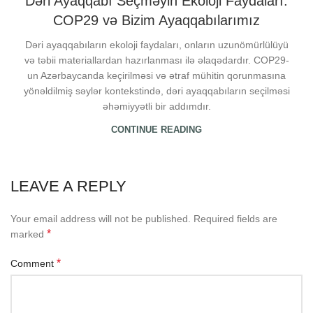
Dəri Ayaqqabı Seçməyin Ekoloji Faydaları:
COP29 və Bizim Ayaqqabılarımız
Dəri ayaqqabıların ekoloji faydaları, onların uzunömürlülüyü
və təbii materiallardan hazırlanması ilə əlaqədardır. COP29-
un Azərbaycanda keçirilməsi və ətraf mühitin qorunmasına
yönəldilmiş səylər kontekstində, dəri ayaqqabıların seçilməsi
əhəmiyyətli bir addımdır.
CONTINUE READING
LEAVE A REPLY
Your email address will not be published.
Required fields are
*
marked
*
Comment