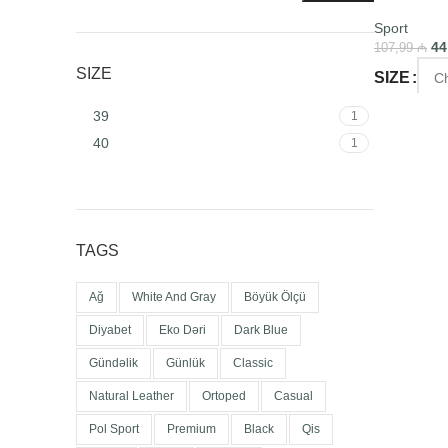
Sport
44
107,99
₼
SIZE
SIZE
39
1
SELECT O
40
1
TAGS
Ağ
White And Gray
Böyük Ölçü
Diyabet
Eko Dəri
Dark Blue
Gündəlik
Günlük
Classic
Natural Leather
Ortoped
Casual
Pol Sport
Premium
Black
Qis