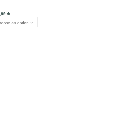
,99
₼
PTIONS