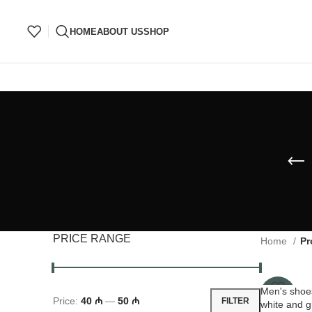
very online in Azerbaijan
Special discounts fo
HOME
ABOUT US
SHOP
PRICE RANGE
Home
Pr
Men's shoes
-58%
Price:
40 ₼
—
50 ₼
FILTER
white and g