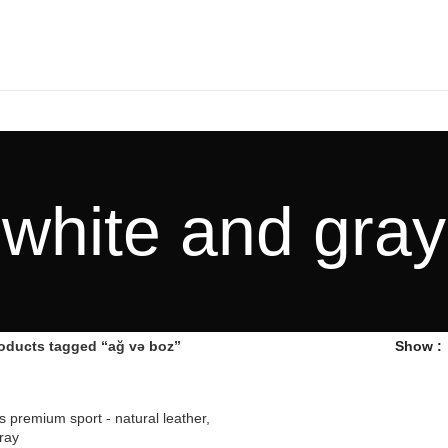
r you
Quality guarantee
white and gray
oducts tagged “ağ və boz”
Show
 premium sport - natural leather,
ray