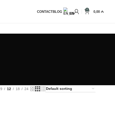
1000+ Satisfied customers
0
CONTACT
BLOG
0,00
₼
EN
9
12
18
24