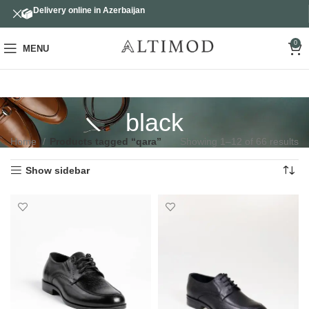
Delivery online in Azerbaijan
0
MENU
black
Home
Products tagged “qara”
Showing 1–12 of 66 results
Show sidebar