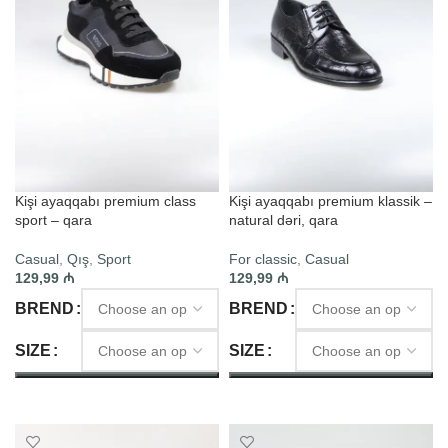
Kişi ayaqqabı premium class
Kişi ayaqqabı premium klassik –
sport – qara
natural dəri, qara
Casual
,
Qış
,
Sport
For classic
,
Casual
129,99
₼
129,99
₼
BREND
BREND
SIZE
SIZE
SELECT OPTIONS
SELECT OPTIONS