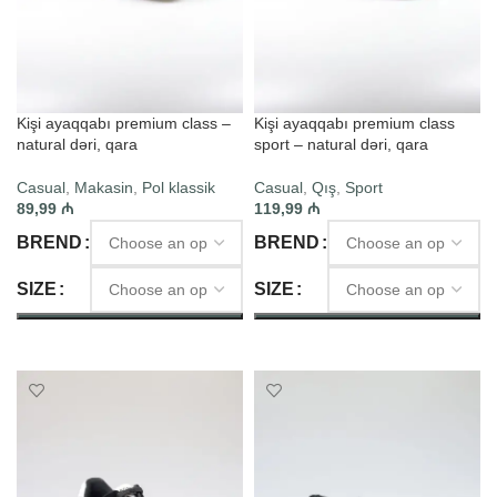
Kişi ayaqqabı premium class –
Kişi ayaqqabı premium class
natural dəri, qara
sport – natural dəri, qara
Casual
,
Makasin
,
Pol klassik
Casual
,
Qış
,
Sport
89,99
₼
119,99
₼
BREND
BREND
SIZE
SIZE
SELECT OPTIONS
SELECT OPTIONS