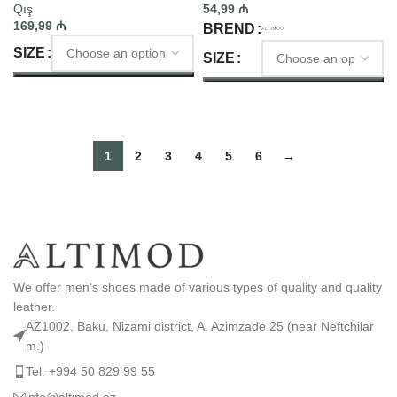
Qış
54,99
₼
169,99
₼
BREND
SIZE
SIZE
SELECT OPTIONS
SELECT OPTIONS
1
2
3
4
5
6
→
We offer men's shoes made of various types of quality and quality
leather.
AZ1002, Baku, Nizami district, A. Azimzade 25 (near Neftchilar
m.)
Tel: +994 50 829 99 55