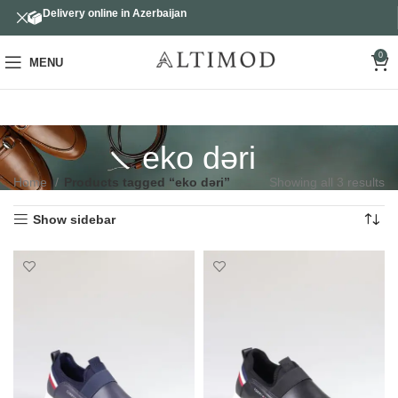
Delivery online in Azerbaijan
0
MENU
eko dəri
Home
Products tagged “eko dəri”
Showing all 3 results
Show sidebar