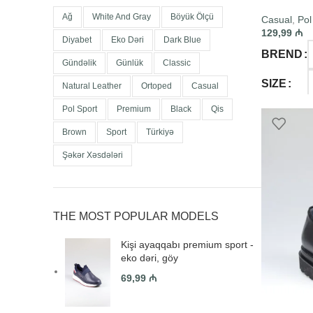
Ağ
White And Gray
Böyük Ölçü
Casual
,
Pol
129,99
₼
Diyabet
Eko Dəri
Dark Blue
BREND
Gündəlik
Günlük
Classic
SIZE
Natural Leather
Ortoped
Casual
Pol Sport
Premium
Black
Qis
SELECT O
Brown
Sport
Türkiyə
Şəkər Xəsdələri
THE MOST POPULAR MODELS
Kişi ayaqqabı premium sport -
eko dəri, göy
69,99
₼