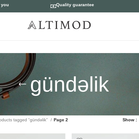
r you
Quality guarantee
gündəlik
oducts tagged “gündəlik”
Page 2
Show