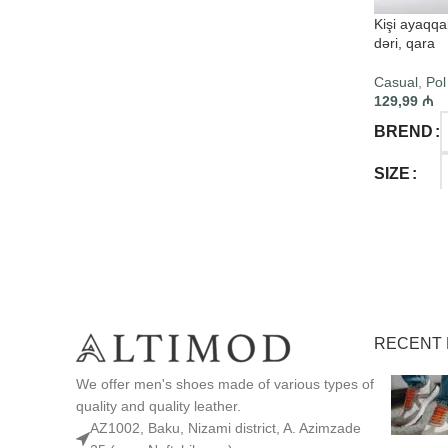
Kişi ayaqqa
dəri, qara
Casual
,
Pol
129,99
₼
BREND
SIZE
SELECT O
RECENT 
We offer men's shoes made of various types of
quality and quality leather.
AZ1002, Baku, Nizami district, A. Azimzade