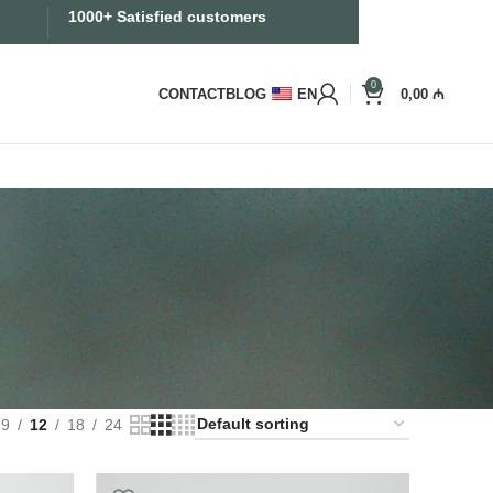
1000+ Satisfied customers
0
CONTACT
BLOG
EN
0,00
₼
9
12
18
24