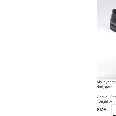
Kişi ayaqqa
dəri, qara
Casual
,
For
129,99
₼
SIZE