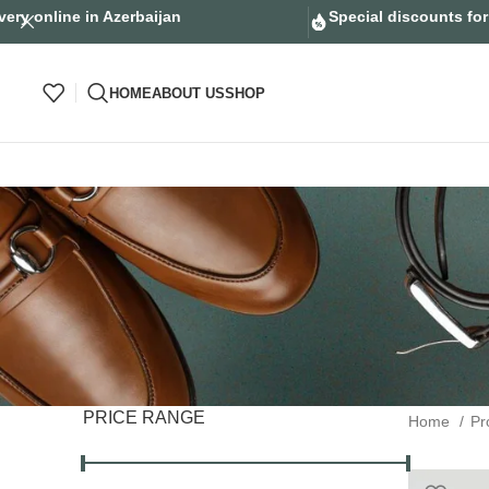
very online in Azerbaijan
Special discounts fo
HOME
ABOUT US
SHOP
PRICE RANGE
Home
Pr