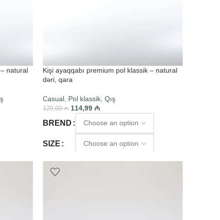
– natural
Kişi ayaqqabı premium pol klassik – natural
dəri, qara
ş
Casual
,
Pol klassik
,
Qış
114,99
₼
129,99
₼
BREND
SIZE
SELECT OPTIONS