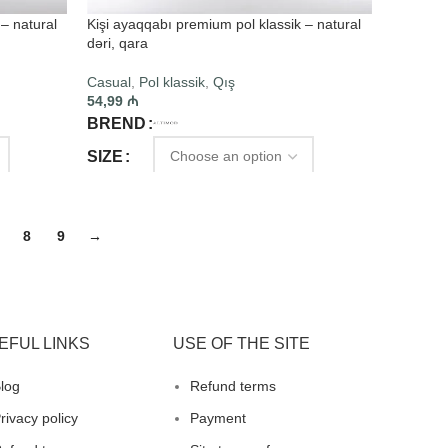
– natural
Kişi ayaqqabı premium pol klassik – natural
dəri, qara
Casual
,
Pol klassik
,
Qış
54,99
₼
BREND
SIZE
SELECT OPTIONS
8
9
→
EFUL LINKS
USE OF THE SITE
log
Refund terms
rivacy policy
Payment