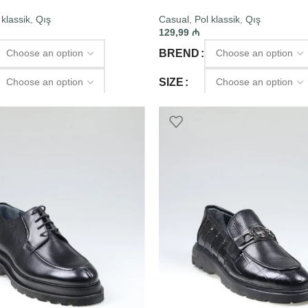
 klassik
,
Qış
Casual
,
Pol klassik
,
Qış
129,99
₼
BREND
SIZE
PTIONS
SELECT OPTIONS