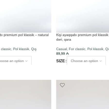
bı premium pol klassik – natural
Kişi ayaqqabı premium pol klassik 
dəri, qara
 classic
,
Pol klassik
,
Qış
Casual
,
For classic
,
Pol klassik
,
Qı
89,99
₼
SIZE
PTIONS
SELECT OPTIONS