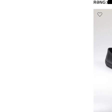
RƏNG
SELECT O