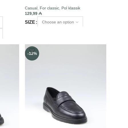
Casual
,
For classic
,
Pol klassik
129,99
₼
SIZE
SELECT OPTIONS
-12%