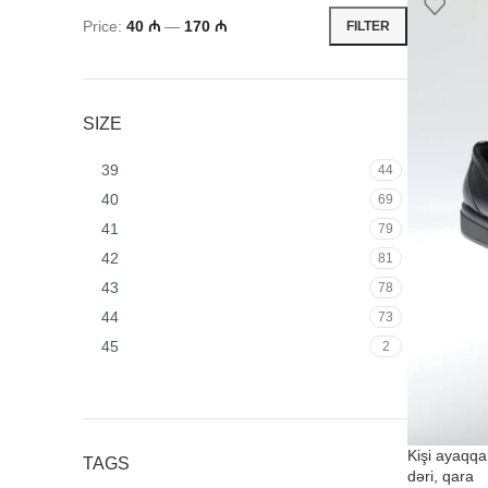
Price:
40 ₼
—
170 ₼
FILTER
SIZE
39
44
40
69
41
79
42
81
43
78
44
73
45
2
Kişi ayaqqa
TAGS
dəri, qara