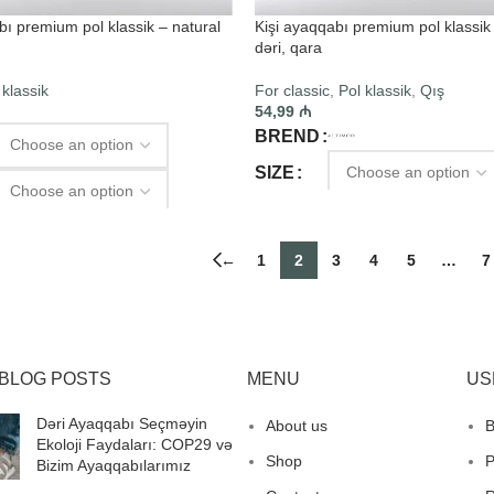
bı premium pol klassik – natural
Kişi ayaqqabı premium pol klassik 
dəri, qara
 klassik
For classic
,
Pol klassik
,
Qış
54,99
₼
BREND
SIZE
SELECT OPTIONS
PTIONS
←
1
2
3
4
5
…
7
BLOG POSTS
MENU
US
Dəri Ayaqqabı Seçməyin
About us
B
Ekoloji Faydaları: COP29 və
Shop
P
Bizim Ayaqqabılarımız