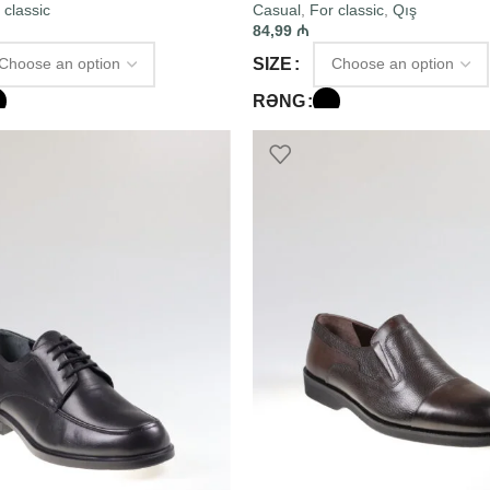
 classic
Casual
,
For classic
,
Qış
84,99
₼
SIZE
RƏNG
PTIONS
SELECT OPTIONS