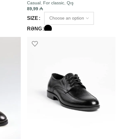
Casual
,
For classic
,
Qış
89,99
₼
SIZE
RƏNG
SELECT OPTIONS