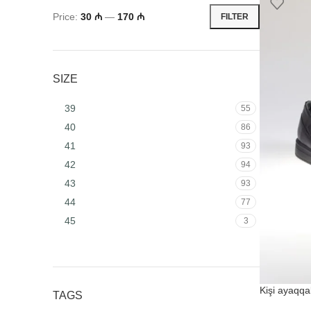
Price:
30 ₼
—
170 ₼
FILTER
SIZE
39
55
40
86
41
93
42
94
43
93
44
77
45
3
Kişi ayaqqab
TAGS