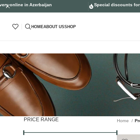
very online in Azerbaijan
Special discounts fo
HOME
ABOUT US
SHOP
PRICE RANGE
Home
Pr