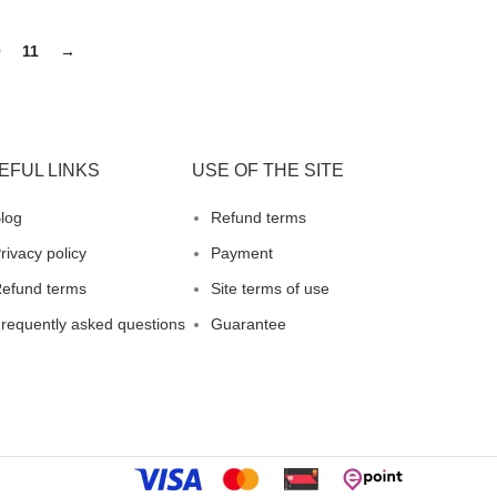
SELECT OPTIONS
0
11
→
EFUL LINKS
USE OF THE SITE
log
Refund terms
rivacy policy
Payment
efund terms
Site terms of use
requently asked questions
Guarantee