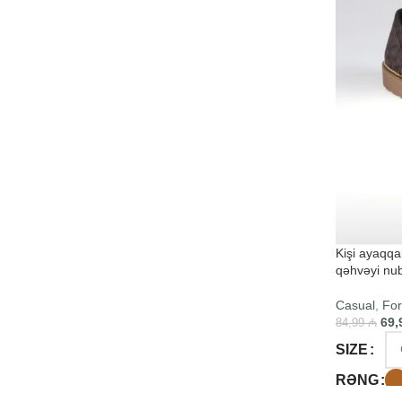
Kişi ayaqqab
qəhvəyi nu
Casual
,
For
69,
84,99
₼
SIZE
RƏNG