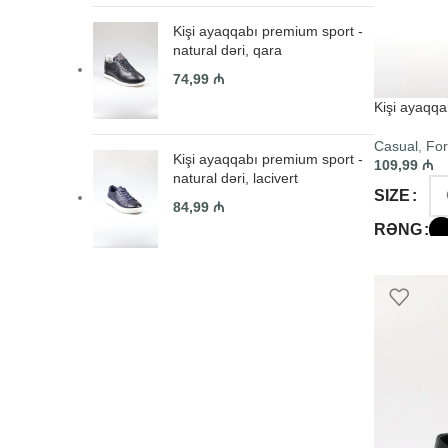
Kişi ayaqqabı premium sport -
natural dəri, qara
74,99
₼
Kişi ayaqqab
Casual
,
For
Kişi ayaqqabı premium sport -
109,99
₼
natural dəri, lacivert
SIZE
84,99
₼
RƏNG
SELECT O