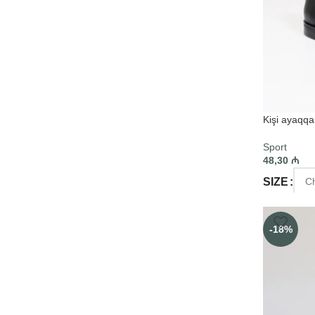
Kişi ayaqqab
Sport
48,30
₼
SIZE
SELECT O
-18%