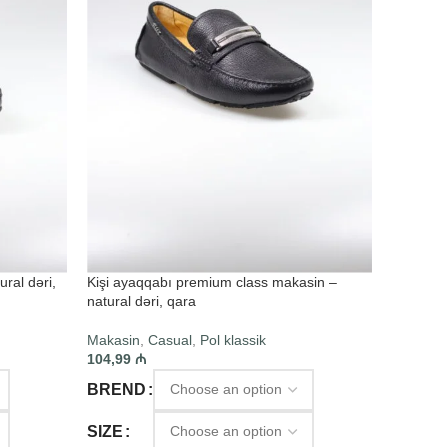
ral dəri,
Kişi ayaqqabı premium class makasin –
natural dəri, qara
Makasin
,
Casual
,
Pol klassik
104,99
₼
BREND
SIZE