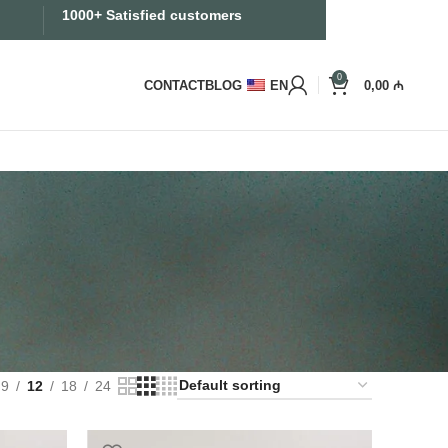
1000+ Satisfied customers
0
CONTACT
BLOG
EN
0,00
₼
9
12
18
24