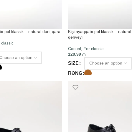
ı pol klassik – natural dəri, qara
Kişi ayaqqabı pol klassik – natural 
qəhvəyi
 classic
Casual
,
For classic
129,99
₼
SIZE
RƏNG
PTIONS
SELECT OPTIONS