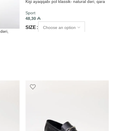
Kişi ayaqqabı pol klassik- natural dəri, qara
Sport
48,30
₼
SIZE
dəri,
SELECT OPTIONS