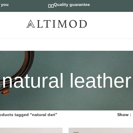
r you
Quality guarantee
natural leather
oducts tagged “natural dəri”
Show