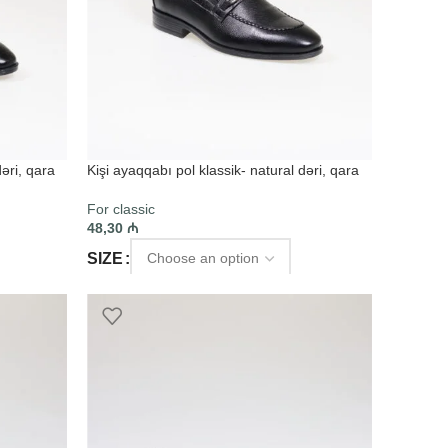
dəri, qara
Kişi ayaqqabı pol klassik- natural dəri, qara
For classic
48,30
₼
SIZE
SELECT OPTIONS