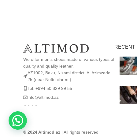
SELECT O
RECENT 
We offer men's shoes made of various types of
quality and quality leather.
AZ1002, Baku, Nizami district, A. Azimzade
25 (near Neftchilar m.)
Tel: +994 50 829 99 55
info@altimod.az
© 2024 Altimod.az
| All rights reserved