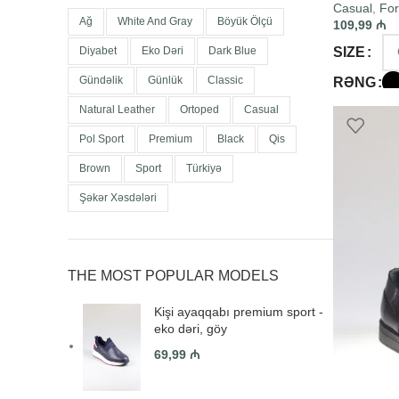
Casual
,
For
Ağ
White And Gray
Böyük Ölçü
109,99
₼
SIZE
Diyabet
Eko Dəri
Dark Blue
Gündəlik
Günlük
Classic
RƏNG
Natural Leather
Ortoped
Casual
SELECT O
Pol Sport
Premium
Black
Qis
Brown
Sport
Türkiyə
Şəkər Xəsdələri
THE MOST POPULAR MODELS
Kişi ayaqqabı premium sport -
eko dəri, göy
69,99
₼