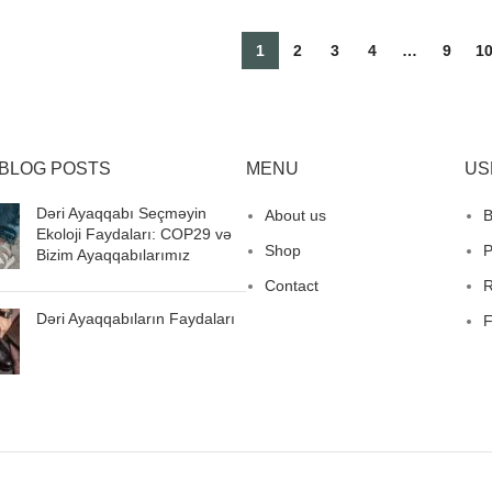
PTIONS
SELECT OPTIONS
1
2
3
4
…
9
1
BLOG POSTS
MENU
US
Dəri Ayaqqabı Seçməyin
About us
B
Ekoloji Faydaları: COP29 və
Shop
P
Bizim Ayaqqabılarımız
Contact
R
Dəri Ayaqqabıların Faydaları
F