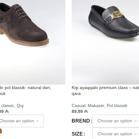
ı pol klassik- natural dəri,
Kişi ayaqqabı premium class – natu
buk
qara
 classic
,
Qış
Casual
,
Makasin
,
Pol klassik
99
₼
89,99
₼
BREND
SIZE