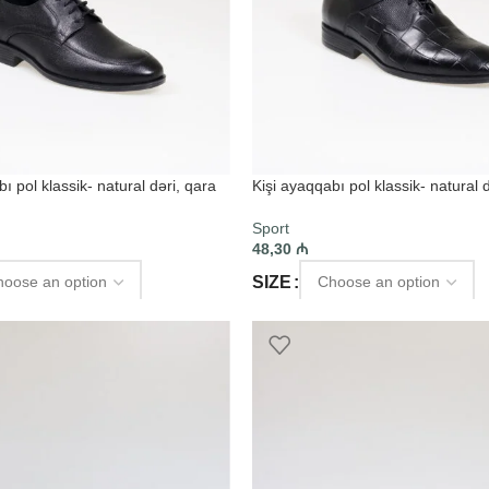
ı pol klassik- natural dəri, qara
Kişi ayaqqabı pol klassik- natural 
Sport
48,30
₼
SIZE
PTIONS
SELECT OPTIONS