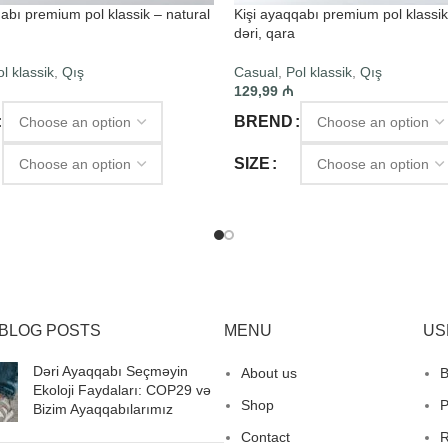
abı premium pol klassik – natural
Kişi ayaqqabı premium pol klassik
dəri, qara
l klassik
,
Qış
Casual
,
Pol klassik
,
Qış
129,99
₼
BREND
SIZE
 OPTIONS
SELECT OPTIONS
BLOG POSTS
MENU
US
Dəri Ayaqqabı Seçməyin
About us
B
Ekoloji Faydaları: COP29 və
Shop
P
Bizim Ayaqqabılarımız
Contact
R