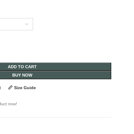
ADD TO CART
BUY NOW
t
Size Guide
duct now!