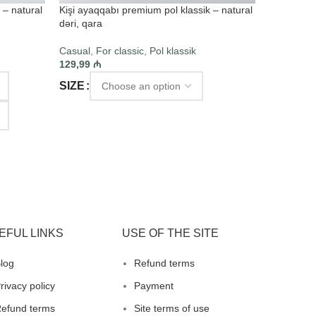
 – natural
Kişi ayaqqabı premium pol klassik – natural
Kişi ayaqq
dəri, qara
qara
Casual
,
For classic
,
Pol klassik
Casual
,
Sp
129,99
₼
69,99
₼
SIZE
BREND
SIZE
SELECT OPTIONS
RƏNG
SELECT 
EFUL LINKS
USE OF THE SITE
log
Refund terms
rivacy policy
Payment
efund terms
Site terms of use