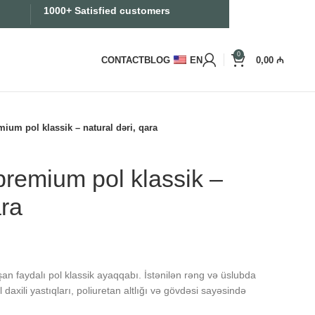
1000+ Satisfied customers
0
CONTACT
BLOG
EN
0,00
₼
ium pol klassik – natural dəri, qara
premium pol klassik –
ara
n faydalı pol klassik ayaqqabı. İstənilən rəng və üslubda
daxili yastıqları, poliuretan altlığı və gövdəsi sayəsində