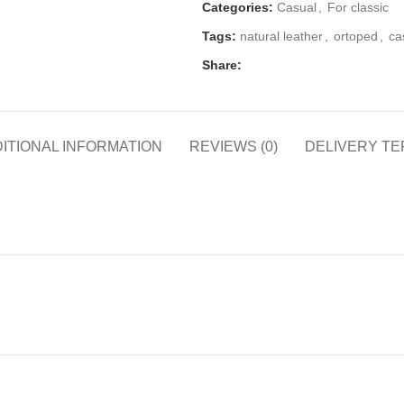
Categories:
Casual
,
For classic
Tags:
natural leather
,
ortoped
,
ca
Share:
ITIONAL INFORMATION
REVIEWS (0)
DELIVERY T