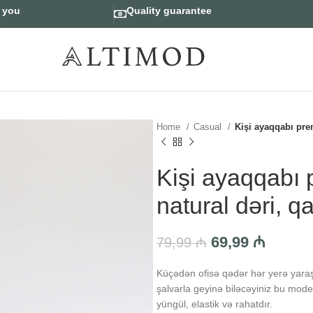
r you
Quality guarantee
Home
Casual
Kişi ayaqqabı prem
Kişi ayaqqabı 
natural dəri, q
69,99
₼
79,99
₼
Küçədən ofisə qədər hər yerə yaraşa
şalvarla geyinə biləcəyiniz bu model 
yüngül, elastik və rahatdır.