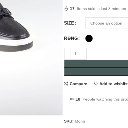
17
Items sold in last 3 minutes
SIZE
RƏNG
Compare
Add to wishlis
18
People watching this pro
SKU:
Mollis