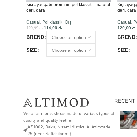
Kişi ayaqqabı premium pol klassik – natural
Kişi ayaqq
dəri, qara
dəri, qara
Casual
,
Pol klassik
,
Qış
Casual
,
Po
114,99
₼
129,99
₼
129,99
₼
BREND
BREND
SIZE
SIZE
SELECT OPTIONS
SELECT
RECENT 
We offer men's shoes made of various types of
quality and quality leather.
AZ1002, Baku, Nizami district, A. Azimzade
25 (near Neftchilar m.)