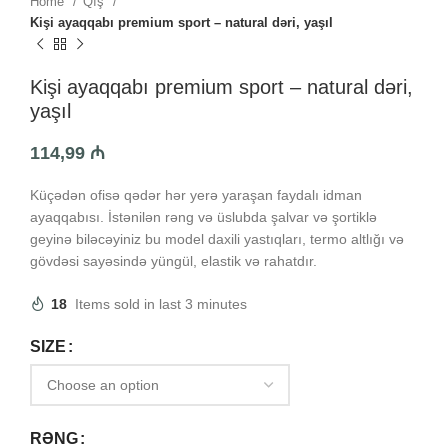
Home
Qış
Kişi ayaqqabı premium sport – natural dəri, yaşıl
Kişi ayaqqabı premium sport – natural dəri,
yaşıl
114,99
₼
Küçədən ofisə qədər hər yerə yaraşan faydalı idman
ayaqqabısı. İstənilən rəng və üslubda şalvar və şortiklə
geyinə biləcəyiniz bu model daxili yastıqları, termo altlığı və
gövdəsi sayəsində yüngül, elastik və rahatdır.
18
Items sold in last 3 minutes
SIZE
RƏNG