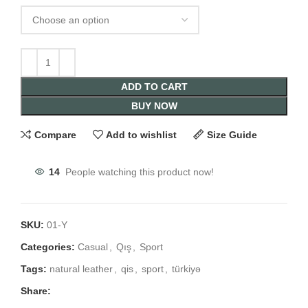
ADD TO CART
BUY NOW
Compare
Add to wishlist
Size Guide
14
People watching this product now!
SKU:
01-Y
Categories:
Casual
,
Qış
,
Sport
Tags:
natural leather
,
qis
,
sport
,
türkiyə
Share: