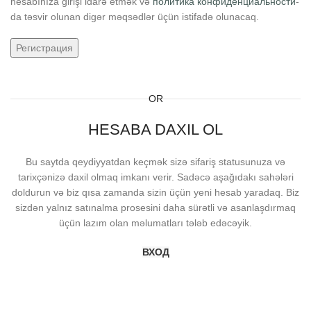
hesabınıza girişi idarə etmək və
политика конфиденциальности
-
da təsvir olunan digər məqsədlər üçün istifadə olunacaq.
Регистрация
OR
HESABA DAXIL OL
Bu saytda qeydiyyatdan keçmək sizə sifariş statusunuza və
tarixçənizə daxil olmaq imkanı verir. Sadəcə aşağıdakı sahələri
doldurun və biz qısa zamanda sizin üçün yeni hesab yaradaq. Biz
sizdən yalnız satınalma prosesini daha sürətli və asanlaşdırmaq
üçün lazım olan məlumatları tələb edəcəyik.
ВХОД