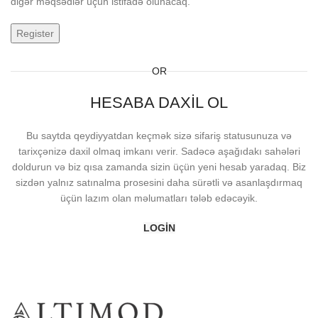
digər məqsədlər üçün istifadə olunacaq.
Register
OR
HESABA DAXIL OL
Bu saytda qeydiyyatdan keçmək sizə sifariş statusunuza və
tarixçənizə daxil olmaq imkanı verir. Sadəcə aşağıdakı sahələri
doldurun və biz qısa zamanda sizin üçün yeni hesab yaradaq. Biz
sizdən yalnız satınalma prosesini daha sürətli və asanlaşdırmaq
üçün lazım olan məlumatları tələb edəcəyik.
LOGIN