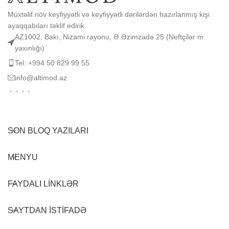
Müxtəlif növ keyfiyyətli və keyfiyyətli dərilərdən hazırlanmış kişi
ayaqqabıları təklif edirik.
AZ1002, Bakı, Nizami rayonu, Ə.Əzimzadə 25 (Neftçilər m.
yaxınlığı)
Tel: +994 50 829 99 55
info@altimod.az
SON BLOQ YAZILARI
MENYU
FAYDALI LINKLƏR
SAYTDAN ISTIFADƏ