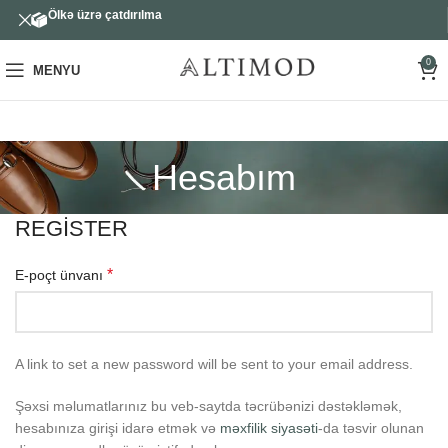
Ölkə üzrə çatdırılma
0
MENYU
Hesabım
REGISTER
*
E-poçt ünvanı
A link to set a new password will be sent to your email address.
Şəxsi məlumatlarınız bu veb-saytda təcrübənizi dəstəkləmək,
hesabınıza girişi idarə etmək və
məxfilik siyasəti
-da təsvir olunan