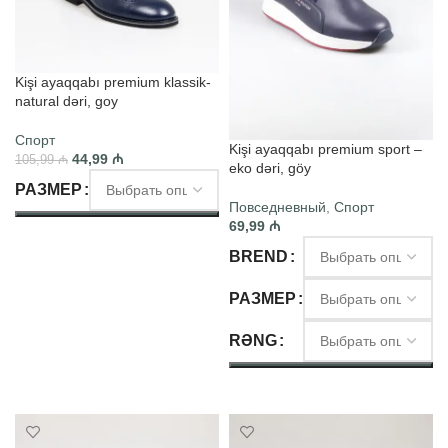
Kişi ayaqqabı premium klassik-
natural dəri, goy
Спорт
Kişi ayaqqabı premium sport –
44,99
₼
105,99
₼
eko dəri, göy
РАЗМЕР
Повседневный
,
Спорт
69,99
₼
ВЫБЕРИТЕ ПАРАМЕТРЫ
BREND
РАЗМЕР
RƏNG
ВЫБЕРИТЕ ПАРАМЕТРЫ