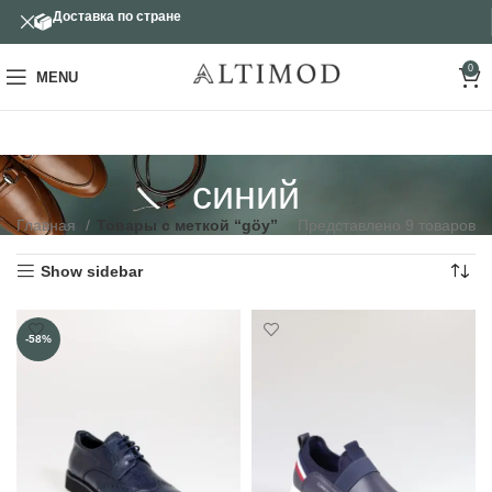
Доставка по стране
0
MENU
синий
Главная
Товары с меткой “göy”
Представлено 9 товаров
Show sidebar
-58%