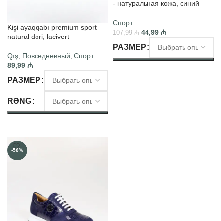
- натуральная кожа, синий
Спорт
Kişi ayaqqabı premium sport –
44,99
₼
107,99
₼
natural dəri, lacivert
РАЗМЕР
Qış
,
Повседневный
,
Спорт
89,99
₼
ВЫБЕРИТЕ ПАРАМЕТРЫ
РАЗМЕР
RƏNG
ВЫБЕРИТЕ ПАРАМЕТРЫ
-58%