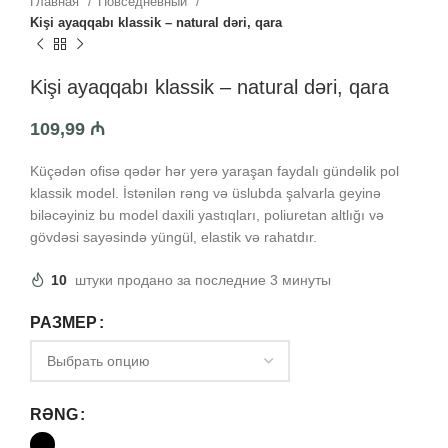
Главная
Повседневный
Kişi ayaqqabı klassik – natural dəri, qara
Kişi ayaqqabı klassik – natural dəri, qara
109,99
₼
Küçədən ofisə qədər hər yerə yaraşan faydalı gündəlik pol
klassik model. İstənilən rəng və üslubda şalvarla geyinə
biləcəyiniz bu model daxili yastıqları, poliuretan altlığı və
gövdəsi sayəsində yüngül, elastik və rahatdır.
10
штуки продано за последние 3 минуты
РАЗМЕР
RƏNG