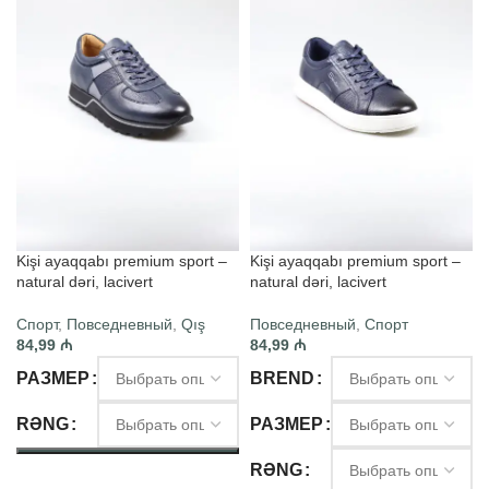
Kişi ayaqqabı premium sport –
Kişi ayaqqabı premium sport –
natural dəri, lacivert
natural dəri, lacivert
Спорт
,
Повседневный
,
Qış
Повседневный
,
Спорт
84,99
₼
84,99
₼
РАЗМЕР
BREND
RƏNG
РАЗМЕР
RƏNG
ВЫБЕРИТЕ ПАРАМЕТРЫ