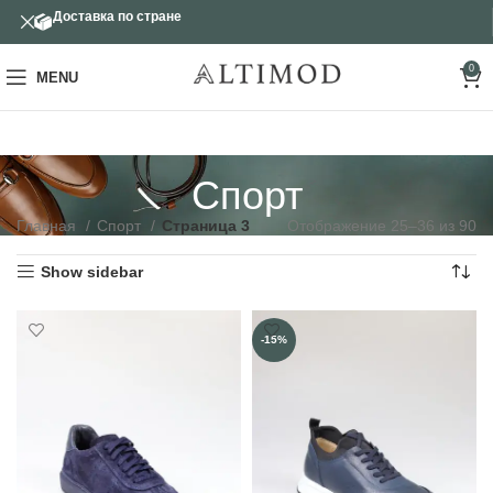
Доставка по стране
0
MENU
Спорт
Главная
Спорт
Страница 3
Отображение 25–36 из 90
Show sidebar
-15%