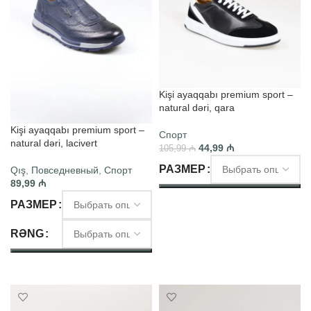
Kişi ayaqqabı premium sport –
natural dəri, qara
Kişi ayaqqabı premium sport –
Спорт
natural dəri, lacivert
44,99
₼
105,99
₼
РАЗМЕР
Qış
,
Повседневный
,
Спорт
89,99
₼
ВЫБЕРИТЕ ПАРАМЕТРЫ
РАЗМЕР
RƏNG
ВЫБЕРИТЕ ПАРАМЕТРЫ