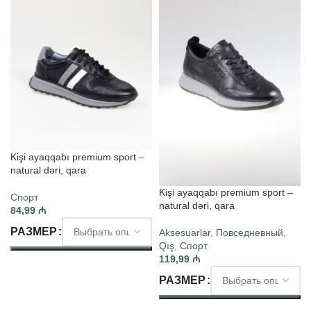
Kişi ayaqqabı premium sport –
natural dəri, qara
Kişi ayaqqabı premium sport –
Спорт
natural dəri, qara
84,99
₼
РАЗМЕР
Aksesuarlar
,
Повседневный
,
Qış
,
Спорт
119,99
₼
ВЫБЕРИТЕ ПАРАМЕТРЫ
РАЗМЕР