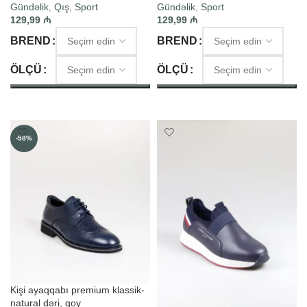
Gündəlik
,
Qış
,
Sport
Gündəlik
,
Sport
129,99
₼
129,99
₼
BREND
BREND
ÖLÇÜ
ÖLÇÜ
SEÇIM ET
SEÇIM ET
-58%
Kişi ayaqqabı premium klassik-
natural dəri, goy