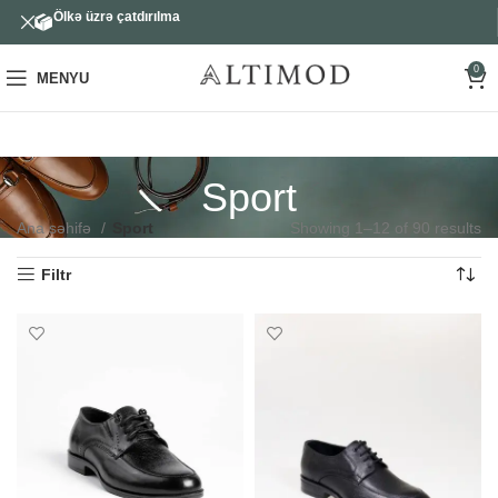
Ölkə üzrə çatdırılma
0
MENYU
Sport
Ana səhifə
Sport
Showing 1–12 of 90 results
Filtr