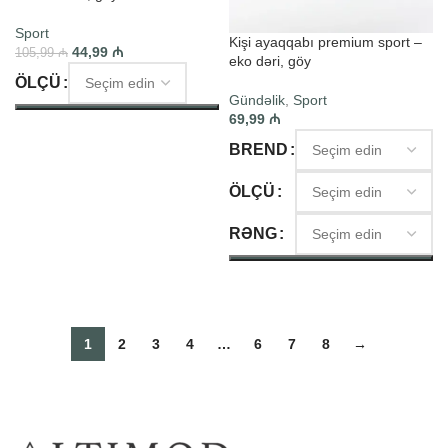
Sport
Kişi ayaqqabı premium sport –
44,99
₼
105,99
₼
eko dəri, göy
ÖLÇÜ
Gündəlik
,
Sport
69,99
₼
SEÇIM ET
BREND
ÖLÇÜ
RƏNG
SEÇIM ET
1
2
3
4
…
6
7
8
→