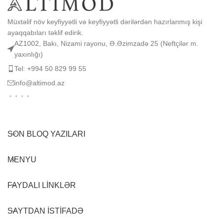
Müxtəlif növ keyfiyyətli və keyfiyyətli dərilərdən hazırlanmış kişi
ayaqqabıları təklif edirik.
AZ1002, Bakı, Nizami rayonu, Ə.Əzimzadə 25 (Neftçilər m.
yaxınlığı)
Tel: +994 50 829 99 55
info@altimod.az
SON BLOQ YAZILARI
MENYU
FAYDALI LINKLƏR
SAYTDAN ISTIFADƏ