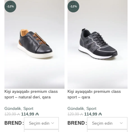
-12%
-12%
Kişi ayaqqabı premium class
Kişi ayaqqabı premium class
sport – natural dəri, qara
sport – qara
Gündəlik
,
Sport
Gündəlik
,
Sport
114,99
₼
114,99
₼
129,99
₼
129,99
₼
BREND
BREND