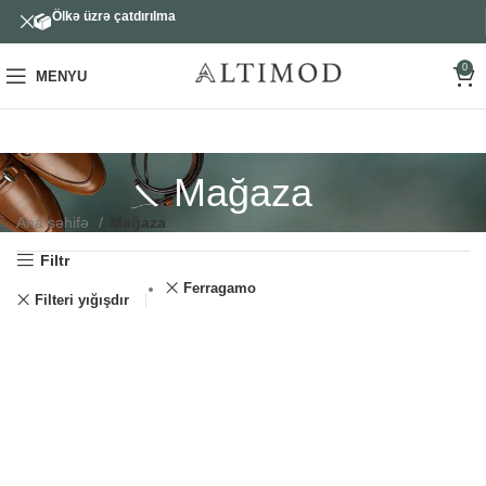
Ölkə üzrə çatdırılma
0
MENYU
Mağaza
Ana səhifə
Mağaza
Filtr
Ferragamo
Filteri yığışdır