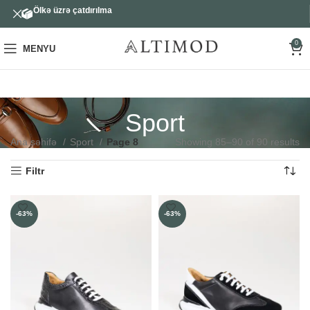
Ölkə üzrə çatdırılma
0
MENYU
Sport
Ana səhifə
Sport
Page 8
Showing 85–90 of 90 results
Filtr
-63%
-63%