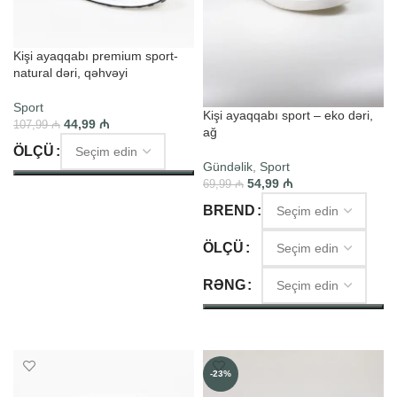
Kişi ayaqqabı premium sport-
natural dəri, qəhvəyi
Sport
Kişi ayaqqabı sport – eko dəri,
44,99
₼
107,99
₼
ağ
ÖLÇÜ
Gündəlik
,
Sport
54,99
₼
69,99
₼
SEÇIM ET
BREND
ÖLÇÜ
RƏNG
SEÇIM ET
-23%