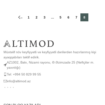
SEÇIM ET
←
1
2
3
…
5
6
7
8
Müxtəlif növ keyfiyyətli və keyfiyyətli dərilərdən hazırlanmış kişi
ayaqqabıları təklif edirik.
AZ1002, Bakı, Nizami rayonu, Ə.Əzimzadə 25 (Neftçilər m.
yaxınlığı)
Tel: +994 50 829 99 55
info@altimod.az