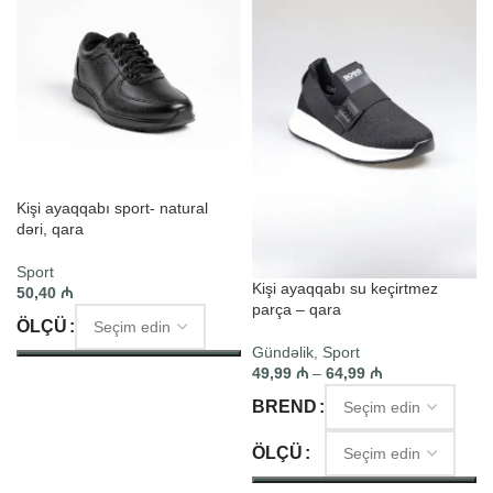
Kişi ayaqqabı sport- natural
dəri, qara
Sport
Kişi ayaqqabı su keçirtmez
50,40
₼
parça – qara
ÖLÇÜ
Gündəlik
,
Sport
49,99
₼
–
64,99
₼
SEÇIM ET
BREND
ÖLÇÜ