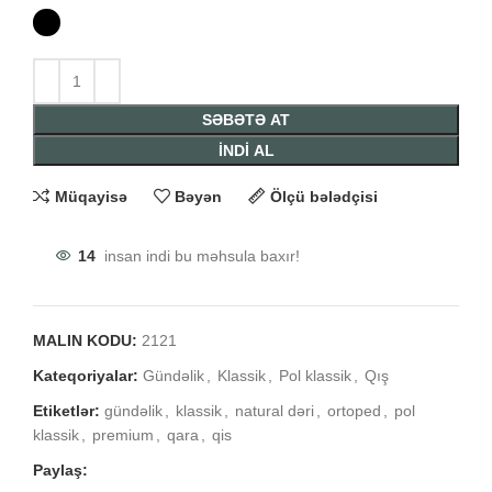
SƏBƏTƏ AT
İNDİ AL
Müqayisə
Bəyən
Ölçü bələdçisi
14
insan indi bu məhsula baxır!
MALIN KODU:
2121
Kateqoriyalar:
Gündəlik
,
Klassik
,
Pol klassik
,
Qış
Etiketlər:
gündəlik
,
klassik
,
natural dəri
,
ortoped
,
pol
klassik
,
premium
,
qara
,
qis
Paylaş: