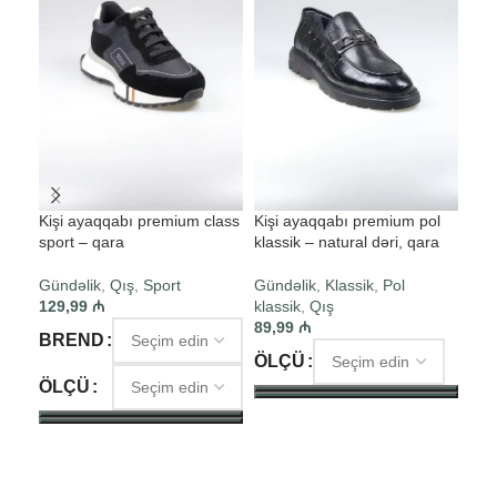
Kişi ayaqqabı premium class
Kişi ayaqqabı premium pol
Kiş
sport – qara
klassik – natural dəri, qara
klas
Gündəlik
,
Qış
,
Sport
Gündəlik
,
Klassik
,
Pol
Gün
129,99
₼
klassik
,
Qış
49,
89,99
₼
BR
BREND
ÖLÇÜ
ÖL
ÖLÇÜ
SEÇIM ET
S
SEÇIM ET