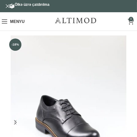
Ölkə üzrə çatdırılma
0
MENYU
-18%