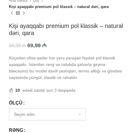
Ana səhifə
Qış
Kişi ayaqqabı premium pol klassik – natural dəri, qara
Kişi ayaqqabı premium pol klassik – natural
dəri, qara
69,99
₼
84,99
₼
Küçədən ofisə qədər hər yerə yaraşan faydalı pol klassik
ayaqqabı. İstənilən rəng və üslubda şalvarla geyinə
biləcəyiniz bu model daxili yastıqları, termo altlığı və gövdəsi
sayəsində yüngül, elastik və rahatdır.
10
ədədi satıldı son 3 dəqiqədə
ÖLÇÜ
RƏNG