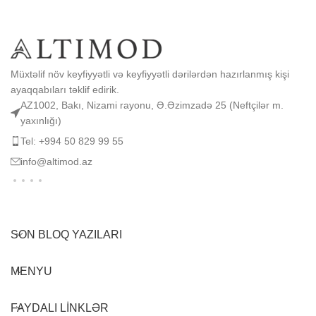
Müxtəlif növ keyfiyyətli və keyfiyyətli dərilərdən hazırlanmış kişi
ayaqqabıları təklif edirik.
AZ1002, Bakı, Nizami rayonu, Ə.Əzimzadə 25 (Neftçilər m.
yaxınlığı)
Tel: +994 50 829 99 55
info@altimod.az
SON BLOQ YAZILARI
MENYU
FAYDALI LINKLƏR