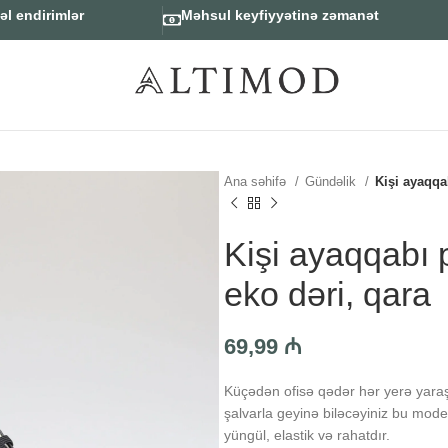
zəl endirimlər
Məhsul keyfiyyətinə zəmanət
Ana səhifə
Gündəlik
Kişi ayaqqa
Kişi ayaqqabı 
eko dəri, qara
69,99
₼
Küçədən ofisə qədər hər yerə yaraş
şalvarla geyinə biləcəyiniz bu model
yüngül, elastik və rahatdır.