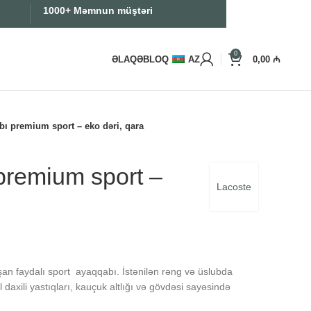
1000+ Məmnun müştəri
0
ƏLAQƏ
BLOQ
AZ
0,00
₼
bı premium sport – eko dəri, qara
premium sport –
Lacoste
an faydalı sport ayaqqabı. İstənilən rəng və üslubda
 daxili yastıqları, kauçuk altlığı və gövdəsi sayəsində