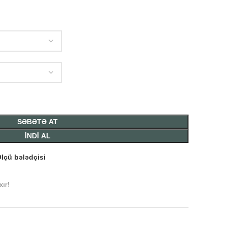
SƏBƏTƏ AT
İNDİ AL
lçü bələdçisi
ır!