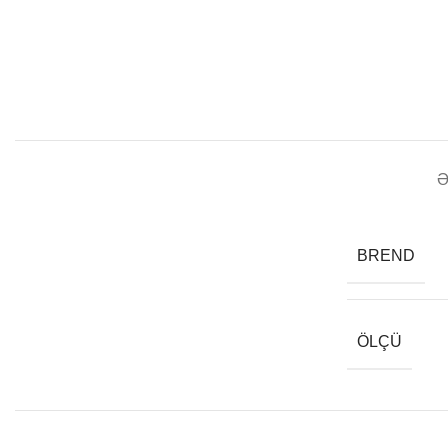
Ə
BREND
ÖLÇÜ