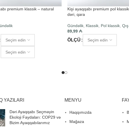
qabı premium klassik – natural
Kişi ayaqqabı premium pol klassik
dəri, qara
ündəlik
Gündəlik
,
Klassik
,
Pol klassik
,
Qış
89,99
₼
ÖLÇÜ
SEÇIM ET
T
Q YAZILARI
MENYU
FA
Dəri Ayaqqabı Seçməyin
Haqqımızda
B
Ekoloji Faydaları: COP29 və
Mağaza
M
Bizim Ayaqqabılarımız