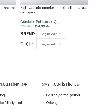
 – natural
Kişi ayaqqabı premium pol klassik – natural
Kişi ayaqq
dəri, qara
dəri, qara
Gündəlik
,
Pol klassik
,
Qış
Gündəlik
,
114,99
₼
129,99
₼
129,99
₼
BREND
BREND
ÖLÇÜ
ÖLÇÜ
SEÇIM ET
SEÇIM E
YDALI LINKLƏR
SAYTDAN ISTIFADƏ
loq
Geri qaytarma şərtləri
əxfilik siyasəti
Ödəniş