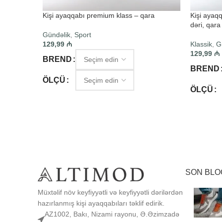
Kişi ayaqqabı premium klass – qara
Kişi ayaq
dəri, qara
Gündəlik
,
Sport
129,99
₼
Klassik
,
G
129,99
₼
BREND
BREND
ÖLÇÜ
ÖLÇÜ
SEÇIM ET
SEÇIM E
SON BLO
Müxtəlif növ keyfiyyətli və keyfiyyətli dərilərdən
hazırlanmış kişi ayaqqabıları təklif edirik.
AZ1002, Bakı, Nizami rayonu, Ə.Əzimzadə