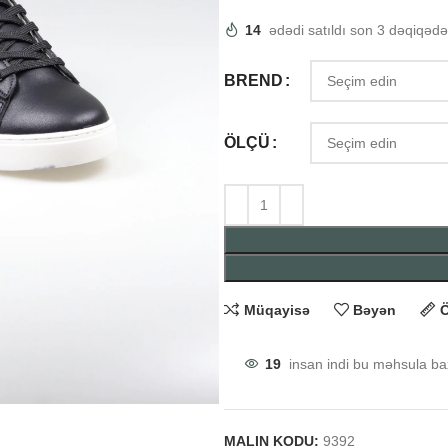
14
ədədi satıldı son 3 dəqiqədə
BREND
ÖLÇÜ
Müqayisə
Bəyən
Ö
19
insan indi bu məhsula bax
MALIN KODU:
9392