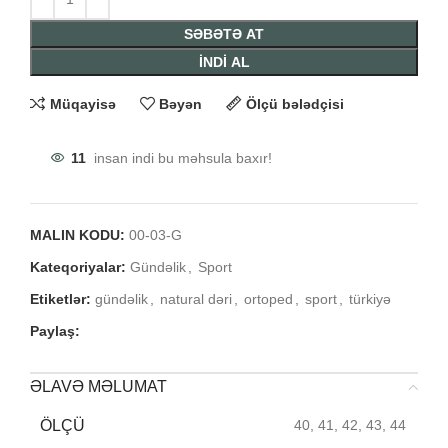
SƏBƏTƏ AT
İNDİ AL
Müqayisə
Bəyən
Ölçü bələdçisi
11
insan indi bu məhsula baxır!
MALIN KODU:
00-03-G
Kateqoriyalar:
Gündəlik
,
Sport
Etiketlər:
gündəlik
,
natural dəri
,
ortoped
,
sport
,
türkiyə
Paylaş:
ƏLAVƏ MƏLUMAT
ÖLÇÜ
40, 41, 42, 43, 44