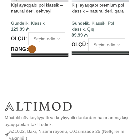
Kişi ayaqqabı pol klassik –
Kişi ayaqqabı premium pol
Kiş
natural dəri, qəhvəyi
klassik – natural dəri, qara
klas
Gündəlik
,
Klassik
Gündəlik
,
Klassik
,
Pol
Gün
129,99
₼
klassik
,
Qış
129
89,99
₼
ÖLÇÜ
ÖL
ÖLÇÜ
RƏNG
S
SEÇIM ET
SEÇIM ET
Müxtəlif növ keyfiyyətli və keyfiyyətli dərilərdən hazırlanmış kişi
ayaqqabıları təklif edirik.
AZ1002, Bakı, Nizami rayonu, Ə.Əzimzadə 25 (Neftçilər m.
yaxınlığı)