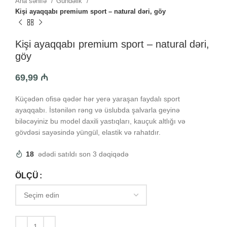
Ana səhifə
Gündəlik
Kişi ayaqqabı premium sport – natural dəri, göy
Kişi ayaqqabı premium sport – natural dəri,
göy
69,99
₼
Küçədən ofisə qədər hər yerə yaraşan faydalı sport
ayaqqabı. İstənilən rəng və üslubda şalvarla geyinə
biləcəyiniz bu model daxili yastıqları, kauçuk altlığı və
gövdəsi sayəsində yüngül, elastik və rahatdır.
18
ədədi satıldı son 3 dəqiqədə
ÖLÇÜ