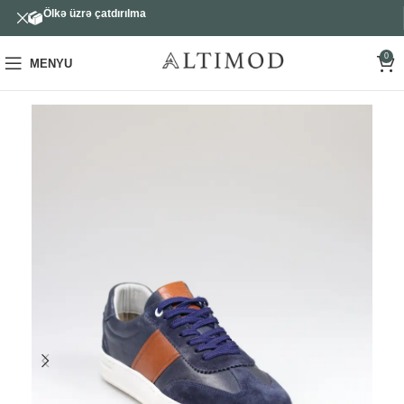
Ölkə üzrə çatdırılma
0
MENYU