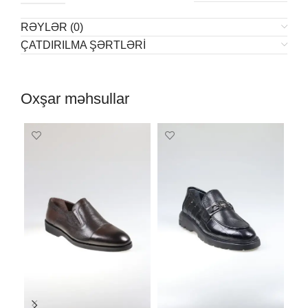
RƏYLƏR (0)
ÇATDIRILMA ŞƏRTLƏRI
Oxşar məhsullar