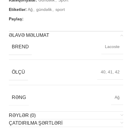
Kateqoriyalar:
Gündəlik
,
Sport
Etiketlər:
Ağ
,
gündəlik
,
sport
Paylaş:
ƏLAVƏ MƏLUMAT
BREND
Lacoste
ÖLÇÜ
40, 41, 42
RƏNG
Ağ
RƏYLƏR (0)
ÇATDIRILMA ŞƏRTLƏRI