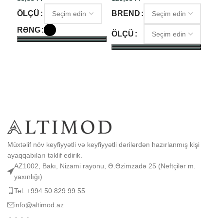
89,
ÖLÇÜ
BREND
ÖL
RƏNG
ÖLÇÜ
S
SEÇIM ET
SEÇIM ET
Müxtəlif növ keyfiyyətli və keyfiyyətli dərilərdən hazırlanmış kişi
ayaqqabıları təklif edirik.
AZ1002, Bakı, Nizami rayonu, Ə.Əzimzadə 25 (Neftçilər m.
yaxınlığı)
Tel: +994 50 829 99 55
info@altimod.az