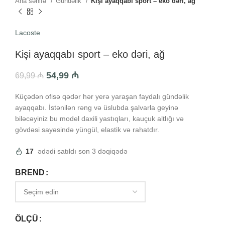
Ana səhifə
Gündəlik
Kişi ayaqqabı sport – eko dəri, ağ
Lacoste
Kişi ayaqqabı sport – eko dəri, ağ
54,99
₼
69,99
₼
Küçədən ofisə qədər hər yerə yaraşan faydalı gündəlik
ayaqqabı. İstənilən rəng və üslubda şalvarla geyinə
biləcəyiniz bu model daxili yastıqları, kauçuk altlığı və
gövdəsi sayəsində yüngül, elastik və rahatdır.
17
ədədi satıldı son 3 dəqiqədə
BREND
ÖLÇÜ