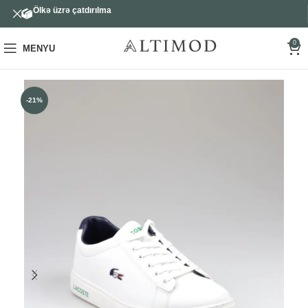
Ölkə üzrə çatdırılma
0
MENYU
-21%