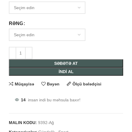
RƏNG
SƏBƏTƏ AT
İNDİ AL
Müqayisə
Bəyən
Ölçü bələdçisi
14
insan indi bu məhsula baxır!
MALIN KODU:
9392-Ağ