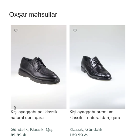
Oxşar məhsullar
Kişi ayaqqabı pol klassik –
Kişi ayaqqabı premium
Kiş
natural dəri, qara
klassik – natural dəri, qara
klas
Gündəlik
,
Klassik
,
Qış
Klassik
,
Gündəlik
Gün
89,99
₼
129,99
₼
klas