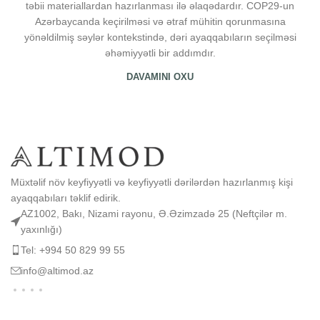
təbii materiallardan hazırlanması ilə əlaqədardır. COP29-un
Azərbaycanda keçirilməsi və ətraf mühitin qorunmasına
yönəldilmiş səylər kontekstində, dəri ayaqqabıların seçilməsi
əhəmiyyətli bir addımdır.
DAVAMINI OXU
Müxtəlif növ keyfiyyətli və keyfiyyətli dərilərdən hazırlanmış kişi
ayaqqabıları təklif edirik.
AZ1002, Bakı, Nizami rayonu, Ə.Əzimzadə 25 (Neftçilər m.
yaxınlığı)
Tel: +994 50 829 99 55
info@altimod.az