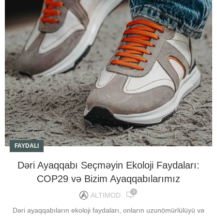
FAYDALI
Dəri Ayaqqabı Seçməyin Ekoloji Faydaları:
COP29 və Bizim Ayaqqabılarımız
0
ALTIMOD
Dəri ayaqqabıların ekoloji faydaları, onların uzunömürlülüyü və