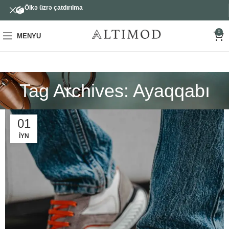
Ölkə üzrə çatdırılma
0
MENYU
Tag Archives: Ayaqqabı
01
İYN