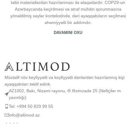
təbii materiallardan hazırlanması ilə əlaqədardır. COP29-un
Azərbaycanda keçirilməsi və ətraf mühitin qorunmasına
yönəldilmiş səylər kontekstində, dəri ayaqqabıların seçilməsi
əhəmiyyətli bir addımdır.
DAVAMINI OXU
Müxtəlif növ keyfiyyətli və keyfiyyətli dərilərdən hazırlanmış kişi
ayaqqabıları təklif edirik.
AZ1002, Bakı, Nizami rayonu, Ə.Əzimzadə 25 (Neftçilər m.
yaxınlığı)
Tel: +994 50 829 99 55
info@altimod.az