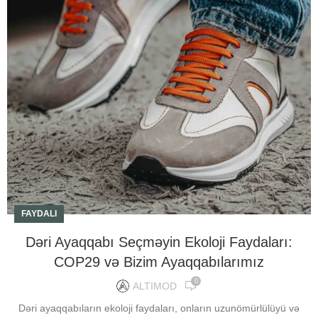
FAYDALI
Dəri Ayaqqabı Seçməyin Ekoloji Faydaları:
COP29 və Bizim Ayaqqabılarımız
0
ALTIMOD
Dəri ayaqqabıların ekoloji faydaları, onların uzunömürlülüyü və