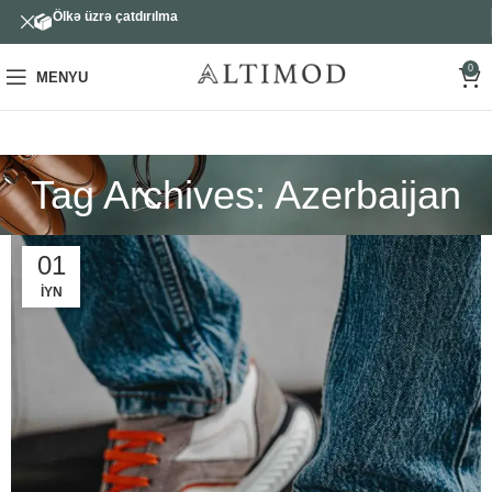
Ölkə üzrə çatdırılma
0
MENYU
Tag Archives: Azerbaijan
01
İYN