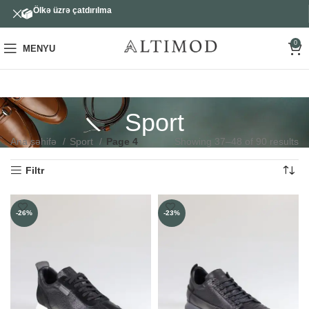
Ölkə üzrə çatdırılma
0
MENYU
Sport
Ana səhifə
Sport
Page 4
Showing 37–48 of 90 results
Filtr
-26%
-23%