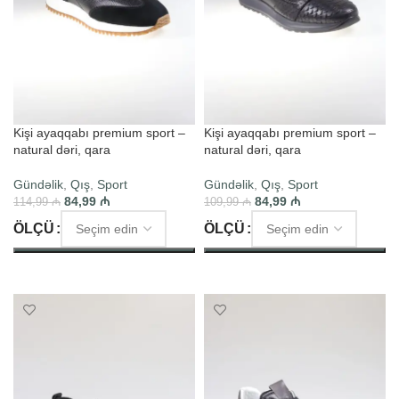
Kişi ayaqqabı premium sport –
Kişi ayaqqabı premium sport –
natural dəri, qara
natural dəri, qara
Gündəlik
,
Qış
,
Sport
Gündəlik
,
Qış
,
Sport
84,99
₼
84,99
₼
114,99
₼
109,99
₼
ÖLÇÜ
ÖLÇÜ
SEÇIM ET
SEÇIM ET