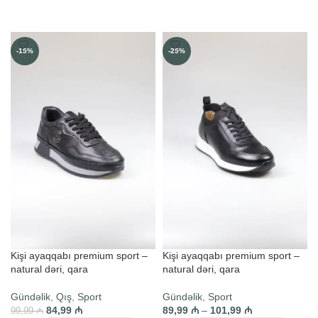
SEÇIM ET
SEÇIM ET
-15%
-25%
Kişi ayaqqabı premium sport –
Kişi ayaqqabı premium sport –
natural dəri, qara
natural dəri, qara
Gündəlik
,
Qış
,
Sport
Gündəlik
,
Sport
84,99
₼
89,99
₼
–
101,99
₼
99,99
₼