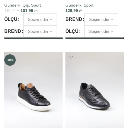
Gündəlik
,
Qış
,
Sport
Gündəlik
,
Sport
101,99
₼
129,99
₼
119,99
₼
ÖLÇÜ
BREND
BREND
ÖLÇÜ
SEÇIM ET
SEÇIM ET
-10%