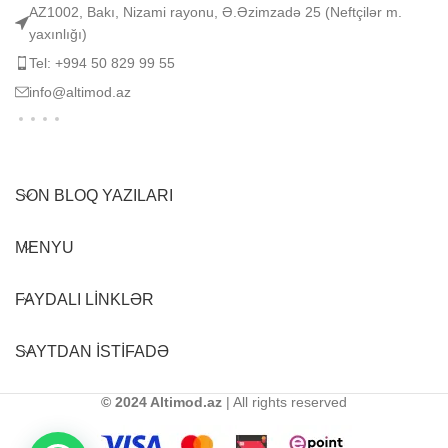
AZ1002, Bakı, Nizami rayonu, Ə.Əzimzadə 25 (Neftçilər m.
yaxınlığı)
Tel: +994 50 829 99 55
info@altimod.az
SON BLOQ YAZILARI
MENYU
FAYDALI LINKLƏR
SAYTDAN ISTIFADƏ
© 2024 Altimod.az
| All rights reserved