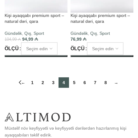
Kişi ayaqqabı premium sport –
Kişi ayaqqabı premium sport –
natural dəri, qara
natural dəri, qara
Gündəlik
,
Qış
,
Sport
Gündəlik
,
Qış
,
Sport
94,99
₼
76,99
₼
104,99
₼
ÖLÇÜ
ÖLÇÜ
SEÇIM ET
SEÇIM ET
←
1
2
3
4
5
6
7
8
→
Müxtəlif növ keyfiyyətli və keyfiyyətli dərilərdən hazırlanmış kişi
ayaqqabıları təklif edirik.